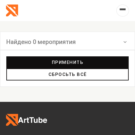
Найдено 0 мероприятия
Фильтр
ПРИМЕНИТЬ
СБРОСЬТЬ ВСЁ
Выставка
Лекция
Фестиваль
Анонс
Мастерские
Дискуссия
Пост-релиз
Пресс-конференция
Маркет