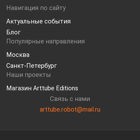
Ярмарка
Навигация по сайту
Интервью
Актуальные события
Open call
Экскурсия
Блог
Дискуссия
Популярные направления
Cosmoscow 2024
Blazar 2024
Москва
Встречи
Санкт-Петербург
Круглый стол
Наши проекты
Магазин Arttube Editions
Связь с нами
arttube.robot@mail.ru