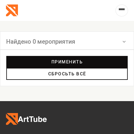
Найдено 0 мероприятия
Фильтр
ПРИМЕНИТЬ
СБРОСЬТЬ ВСЁ
Выставка
Лекция
Фестиваль
Анонс
Мастерские
Дискуссия
Пост-релиз
Пресс-конференция
Маркет