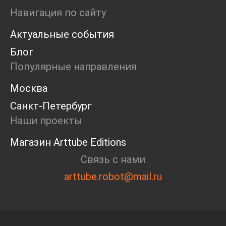
Ярмарка
Навигация по сайту
Интервью
Актуальные события
Open call
Экскурсия
Блог
Дискуссия
Популярные направления
Cosmoscow 2024
Blazar 2024
Москва
Встречи
Санкт-Петербург
Круглый стол
Наши проекты
Магазин Arttube Editions
Связь с нами
arttube.robot@mail.ru