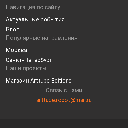
Ярмарка
Навигация по сайту
Интервью
Актуальные события
Open call
Экскурсия
Блог
Дискуссия
Популярные направления
Cosmoscow 2024
Blazar 2024
Москва
Встречи
Санкт-Петербург
Круглый стол
Наши проекты
Магазин Arttube Editions
Связь с нами
arttube.robot@mail.ru