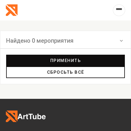
Найдено 0 мероприятия
Фильтр
ПРИМЕНИТЬ
СБРОСЬТЬ ВСЁ
Выставка
Лекция
Фестиваль
Анонс
Мастерские
Дискуссия
Пост-релиз
Пресс-конференция
Маркет