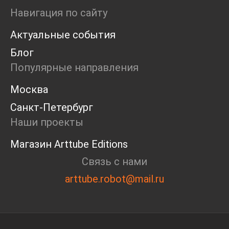
Ярмарка
Навигация по сайту
Интервью
Актуальные события
Open call
Экскурсия
Блог
Дискуссия
Популярные направления
Cosmoscow 2024
Blazar 2024
Москва
Встречи
Санкт-Петербург
Круглый стол
Наши проекты
Магазин Arttube Editions
Связь с нами
arttube.robot@mail.ru