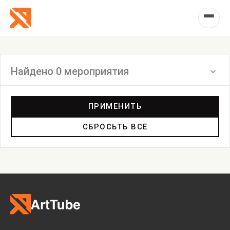
Найдено 0 мероприятия
Фильтр
ПРИМЕНИТЬ
СБРОСЬТЬ ВСЁ
Выставка
Лекция
Фестиваль
Анонс
Мастерские
Дискуссия
Пост-релиз
Пресс-конференция
Маркет