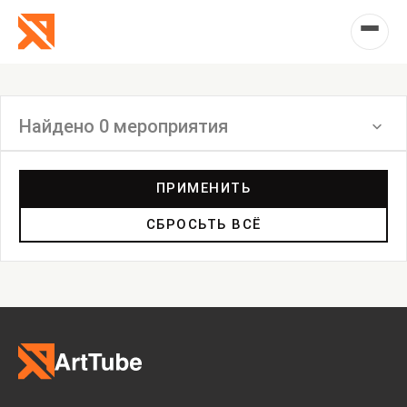
Найдено 0 мероприятия
Фильтр
ПРИМЕНИТЬ
СБРОСЬТЬ ВСЁ
Выставка
Лекция
Фестиваль
Анонс
Мастерские
Дискуссия
Пост-релиз
Пресс-конференция
Маркет