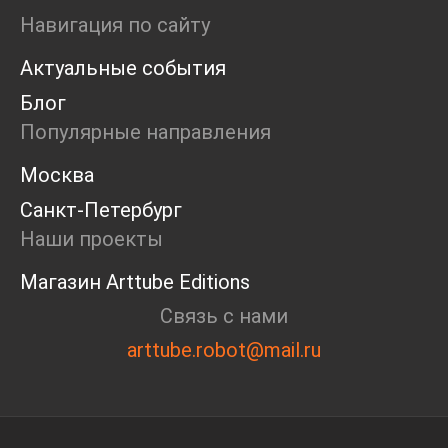
Ярмарка
Навигация по сайту
Интервью
Актуальные события
Open call
Экскурсия
Блог
Дискуссия
Популярные направления
Cosmoscow 2024
Blazar 2024
Москва
Встречи
Санкт-Петербург
Круглый стол
Наши проекты
Магазин Arttube Editions
Связь с нами
arttube.robot@mail.ru