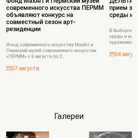
Фонд MaxArt и Пермский музей
ДЕЛЬТА’n
современного искусства ПЕРММ
прием за
объявляют конкурс на
среды и 
совместный сезон арт-
резиденции
В Выборге в
среды и мул
художники бу
Фонд современного искусства MaxArt и
Пермский музей современного искусства
04 авгус
«ПЕРММ» с 6 августа по 2...
07 августа
Галереи