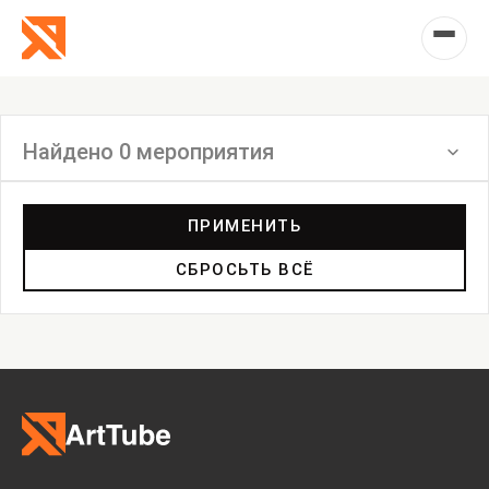
Найдено 0 мероприятия
Фильтр
ПРИМЕНИТЬ
СБРОСЬТЬ ВСЁ
Выставка
Лекция
Фестиваль
Анонс
Мастерские
Дискуссия
Пост-релиз
Пресс-конференция
Маркет