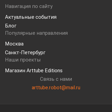
Ярмарка
Навигация по сайту
Интервью
Актуальные события
Open call
Экскурсия
Блог
Дискуссия
Популярные направления
Cosmoscow 2024
Blazar 2024
Москва
Встречи
Санкт-Петербург
Круглый стол
Наши проекты
Магазин Arttube Editions
Связь с нами
arttube.robot@mail.ru