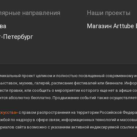
лярные направления
Наши проекты
ва
Магазин Arttube E
-Петербург
уникальный проект целиком и полностью посвященный современному иск
 выставок, музеев, галерей, расписание фестивалей или биеннале. Инф
ести правки, или сообщить о мероприятии которого еще нет в афише с
дится абсолютно бесплатно. Продвижение событий также осуществляе
скусства»
с правом распространения на территории Российской Федера
жбой по надзору в сфере связи, информационных технологий и массов
ериалов сайта возможно с указанием активной индексируемой ссылки н