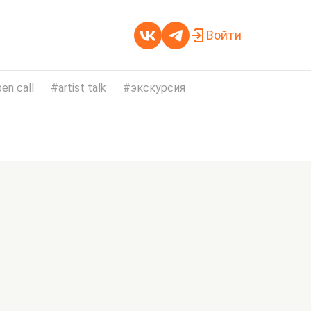
Войти
en call
artist talk
экскурсия