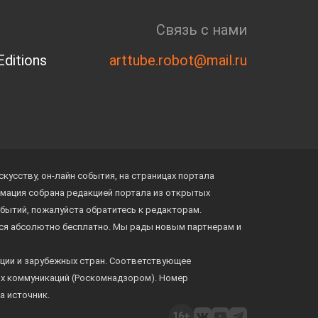
Связь с нами
ditions
arttube.robot@mail.ru
усству, он-лайн события, на страницах портала
ормация собрана редакцией портала из открытых
обытий, пожалуйста обратитесь к редакторам.
тся абсолютно бесплатно. Мы рады новым партнерам и
ции и зарубежных стран. Соответствующее
ых коммуникаций (Роскомнадзором). Номер
а источник.
16+