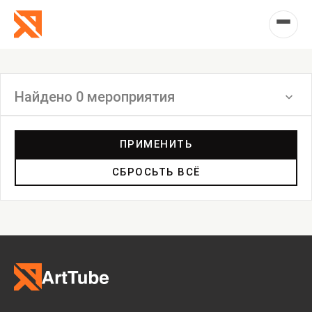
Найдено 0 мероприятия
Фильтр
ПРИМЕНИТЬ
СБРОСЬТЬ ВСЁ
Выставка
Лекция
Фестиваль
Анонс
Мастерские
Дискуссия
Пост-релиз
Пресс-конференция
Маркет