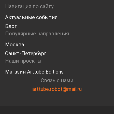
Ярмарка
Навигация по сайту
Интервью
Актуальные события
Open call
Экскурсия
Блог
Дискуссия
Популярные направления
Cosmoscow 2024
Blazar 2024
Москва
Встречи
Санкт-Петербург
Круглый стол
Наши проекты
Магазин Arttube Editions
Связь с нами
arttube.robot@mail.ru