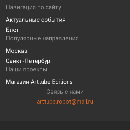
Ярмарка
Навигация по сайту
Интервью
Актуальные события
Open call
Экскурсия
Блог
Дискуссия
Популярные направления
Cosmoscow 2024
Blazar 2024
Москва
Встречи
Санкт-Петербург
Круглый стол
Наши проекты
Магазин Arttube Editions
Связь с нами
arttube.robot@mail.ru