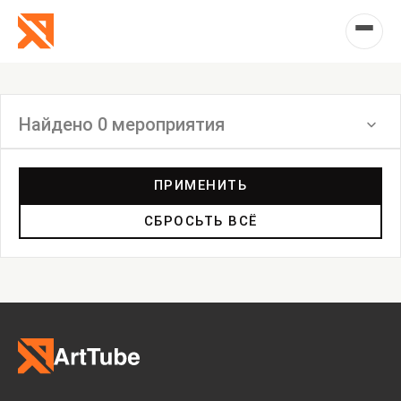
Найдено 0 мероприятия
Фильтр
ПРИМЕНИТЬ
СБРОСЬТЬ ВСЁ
Выставка
Лекция
Фестиваль
Анонс
Мастерские
Дискуссия
Пост-релиз
Пресс-конференция
Маркет