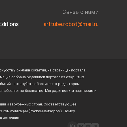
Связь с нами
ditions
arttube.robot@mail.ru
усству, он-лайн события, на страницах портала
ормация собрана редакцией портала из открытых
обытий, пожалуйста обратитесь к редакторам.
тся абсолютно бесплатно. Мы рады новым партнерам и
ции и зарубежных стран. Соответствующее
ых коммуникаций (Роскомнадзором). Номер
а источник.
16+