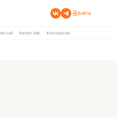
Войти
en call
artist talk
экскурсия