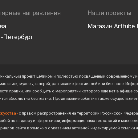
лярные направления
Наши проекты
ва
Магазин Arttube E
-Петербург
уникальный проект целиком и полностью посвященный современному иск
 выставок, музеев, галерей, расписание фестивалей или биеннале. Инф
ести правки, или сообщить о мероприятии которого еще нет в афише с
дится абсолютно бесплатно. Продвижение событий также осуществляе
скусства»
с правом распространения на территории Российской Федера
жбой по надзору в сфере связи, информационных технологий и массов
ериалов сайта возможно с указанием активной индексируемой ссылки н