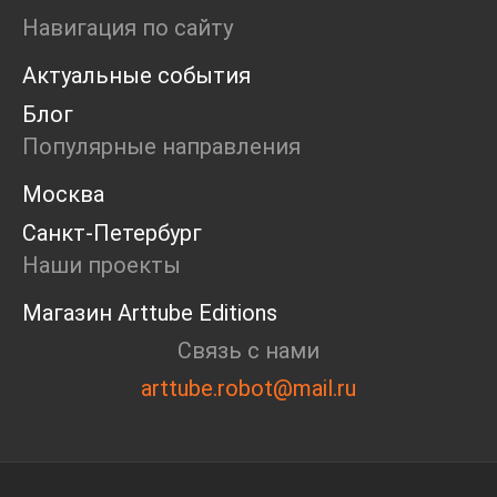
Ярмарка
Навигация по сайту
Интервью
Актуальные события
Open call
Экскурсия
Блог
Дискуссия
Популярные направления
Cosmoscow 2024
Blazar 2024
Москва
Встречи
Санкт-Петербург
Круглый стол
Наши проекты
Магазин Arttube Editions
Связь с нами
arttube.robot@mail.ru