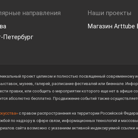
лярные направления
Наши проекты
ва
Магазин Arttube E
-Петербург
уникальный проект целиком и полностью посвященный современному иск
 выставок, музеев, галерей, расписание фестивалей или биеннале. Инф
ести правки, или сообщить о мероприятии которого еще нет в афише с
дится абсолютно бесплатно. Продвижение событий также осуществляе
скусства»
с правом распространения на территории Российской Федера
жбой по надзору в сфере связи, информационных технологий и массов
ериалов сайта возможно с указанием активной индексируемой ссылки н