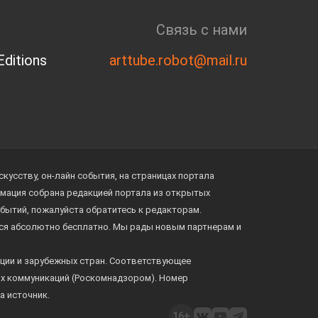
Связь с нами
ditions
arttube.robot@mail.ru
усству, он-лайн события, на страницах портала
ормация собрана редакцией портала из открытых
обытий, пожалуйста обратитесь к редакторам.
тся абсолютно бесплатно. Мы рады новым партнерам и
ции и зарубежных стран. Соответствующее
ых коммуникаций (Роскомнадзором). Номер
а источник.
16+