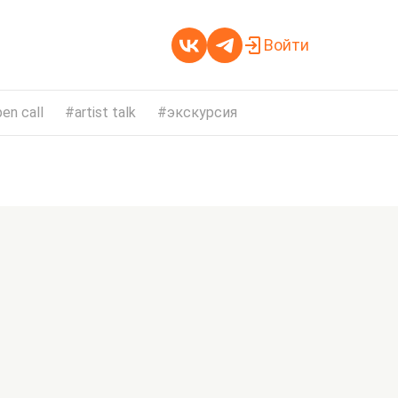
Войти
en call
artist talk
экскурсия