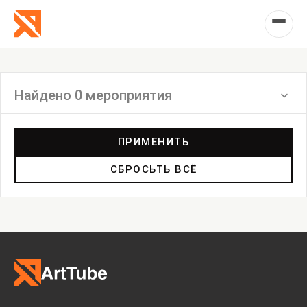
Найдено 0 мероприятия
Фильтр
ПРИМЕНИТЬ
СБРОСЬТЬ ВСЁ
Выставка
Лекция
Фестиваль
Анонс
Мастерские
Дискуссия
Пост-релиз
Пресс-конференция
Маркет