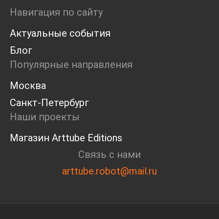
Ярмарка
Навигация по сайту
Интервью
Актуальные события
Open call
Экскурсия
Блог
Дискуссия
Популярные направления
Cosmoscow 2024
Blazar 2024
Москва
Встречи
Санкт-Петербург
Круглый стол
Наши проекты
Магазин Arttube Editions
Связь с нами
arttube.robot@mail.ru