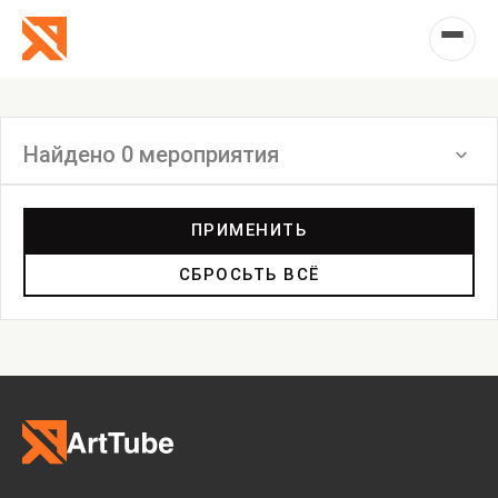
Найдено 0 мероприятия
Фильтр
ПРИМЕНИТЬ
СБРОСЬТЬ ВСЁ
Выставка
Лекция
Фестиваль
Анонс
Мастерские
Дискуссия
Пост-релиз
Пресс-конференция
Маркет