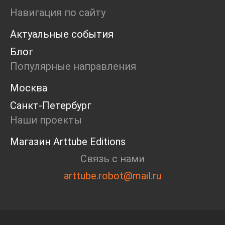
Ярмарка
Навигация по сайту
Интервью
Актуальные события
Open call
Экскурсия
Блог
Дискуссия
Популярные направления
Cosmoscow 2024
Blazar 2024
Москва
Встречи
Санкт-Петербург
Круглый стол
Наши проекты
Магазин Arttube Editions
Связь с нами
arttube.robot@mail.ru