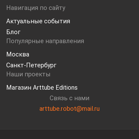
Ярмарка
Навигация по сайту
Интервью
Актуальные события
Open call
Экскурсия
Блог
Дискуссия
Популярные направления
Cosmoscow 2024
Blazar 2024
Москва
Встречи
Санкт-Петербург
Круглый стол
Наши проекты
Магазин Arttube Editions
Связь с нами
arttube.robot@mail.ru