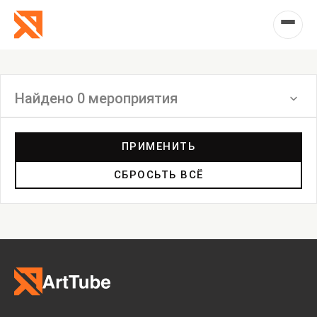
Найдено 0 мероприятия
Фильтр
ПРИМЕНИТЬ
СБРОСЬТЬ ВСЁ
Выставка
Лекция
Фестиваль
Анонс
Мастерские
Дискуссия
Пост-релиз
Пресс-конференция
Маркет