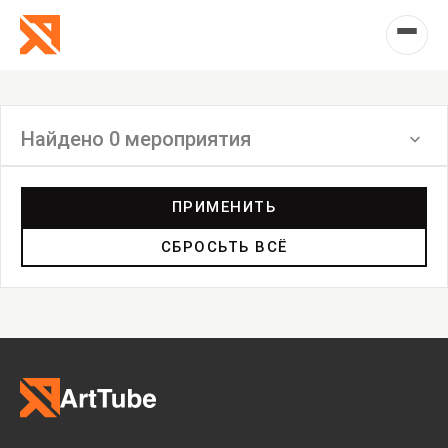
Найдено 0 мероприятия
Фильтр
ПРИМЕНИТЬ
СБРОСЬТЬ ВСЁ
Выставка
Лекция
Фестиваль
Анонс
Мастерские
Дискуссия
Пост-релиз
Пресс-конференция
Маркет