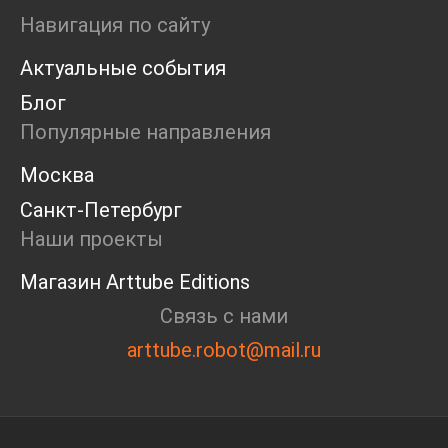
Ярмарка
Навигация по сайту
Интервью
Актуальные события
Open call
Экскурсия
Блог
Дискуссия
Популярные направления
Cosmoscow 2024
Blazar 2024
Москва
Встречи
Санкт-Петербург
Круглый стол
Наши проекты
Магазин Arttube Editions
Связь с нами
arttube.robot@mail.ru