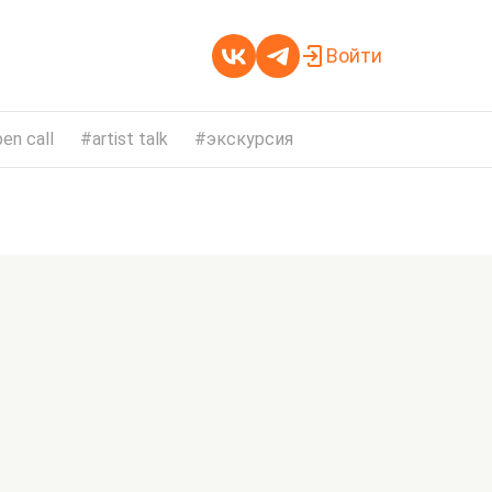
Войти
en call
artist talk
экскурсия