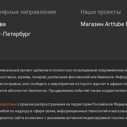
лярные направления
Наши проекты
ва
Магазин Arttube E
-Петербург
уникальный проект целиком и полностью посвященный современному иск
 выставок, музеев, галерей, расписание фестивалей или биеннале. Инф
ести правки, или сообщить о мероприятии которого еще нет в афише с
дится абсолютно бесплатно. Продвижение событий также осуществляе
скусства»
с правом распространения на территории Российской Федера
жбой по надзору в сфере связи, информационных технологий и массов
ериалов сайта возможно с указанием активной индексируемой ссылки н