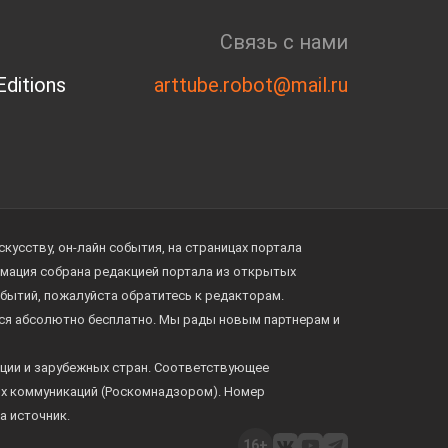
Связь с нами
ditions
arttube.robot@mail.ru
усству, он-лайн события, на страницах портала
ормация собрана редакцией портала из открытых
обытий, пожалуйста обратитесь к редакторам.
тся абсолютно бесплатно. Мы рады новым партнерам и
ции и зарубежных стран. Соответствующее
ых коммуникаций (Роскомнадзором). Номер
а источник.
16+