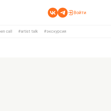
Войти
en call
artist talk
экскурсия