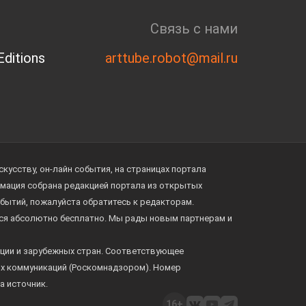
Связь с нами
ditions
arttube.robot@mail.ru
усству, он-лайн события, на страницах портала
ормация собрана редакцией портала из открытых
обытий, пожалуйста обратитесь к редакторам.
тся абсолютно бесплатно. Мы рады новым партнерам и
ции и зарубежных стран. Соответствующее
ых коммуникаций (Роскомнадзором). Номер
а источник.
16+