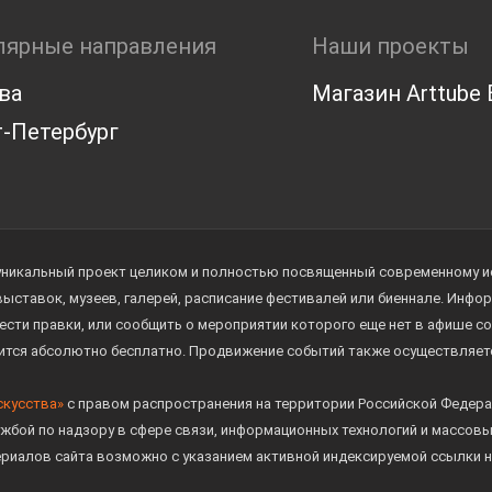
лярные направления
Наши проекты
ва
Магазин Arttube E
-Петербург
уникальный проект целиком и полностью посвященный современному иск
 выставок, музеев, галерей, расписание фестивалей или биеннале. Инф
ести правки, или сообщить о мероприятии которого еще нет в афише с
дится абсолютно бесплатно. Продвижение событий также осуществляе
скусства»
с правом распространения на территории Российской Федера
жбой по надзору в сфере связи, информационных технологий и массов
ериалов сайта возможно с указанием активной индексируемой ссылки н