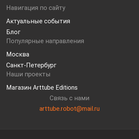
Ярмарка
Навигация по сайту
Интервью
Актуальные события
Open call
Экскурсия
Блог
Дискуссия
Популярные направления
Cosmoscow 2024
Blazar 2024
Москва
Встречи
Санкт-Петербург
Круглый стол
Наши проекты
Магазин Arttube Editions
Связь с нами
arttube.robot@mail.ru