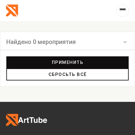
Найдено 0 мероприятия
Фильтр
ПРИМЕНИТЬ
СБРОСЬТЬ ВСЁ
Выставка
Лекция
Фестиваль
Анонс
Мастерские
Дискуссия
Пост-релиз
Пресс-конференция
Маркет