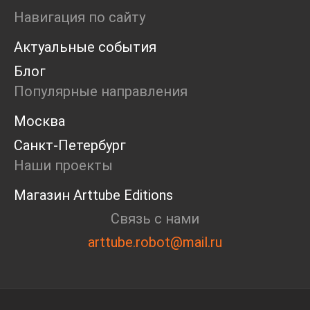
Ярмарка
Навигация по сайту
Интервью
Актуальные события
Open call
Экскурсия
Блог
Дискуссия
Популярные направления
Cosmoscow 2024
Blazar 2024
Москва
Встречи
Санкт-Петербург
Круглый стол
Наши проекты
Магазин Arttube Editions
Связь с нами
arttube.robot@mail.ru