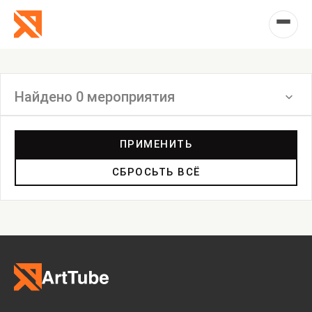
Найдено 0 мероприятия
Фильтр
ПРИМЕНИТЬ
СБРОСЬТЬ ВСЁ
Выставка
Лекция
Фестиваль
Анонс
Мастерские
Дискуссия
Пост-релиз
Пресс-конференция
Маркет