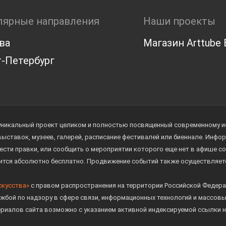
лярные направления
Наши проекты
ва
Магазин Arttube E
-Петербург
уникальный проект целиком и полностью посвященный современному иск
 выставок, музеев, галерей, расписание фестивалей или биеннале. Инф
ести правки, или сообщить о мероприятии которого еще нет в афише с
дится абсолютно бесплатно. Продвижение событий также осуществляе
скусства»
с правом распространения на территории Российской Федера
жбой по надзору в сфере связи, информационных технологий и массов
ериалов сайта возможно с указанием активной индексируемой ссылки н