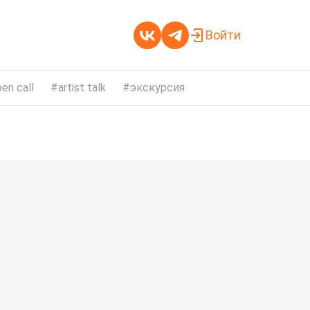
Войти
en call
artist talk
экскурсия