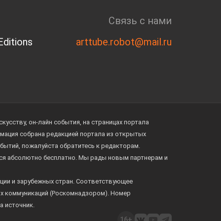
Связь с нами
ditions
arttube.robot@mail.ru
усству, он-лайн события, на страницах портала
ормация собрана редакцией портала из открытых
обытий, пожалуйста обратитесь к редакторам.
тся абсолютно бесплатно. Мы рады новым партнерам и
ции и зарубежных стран. Соответствующее
ых коммуникаций (Роскомнадзором). Номер
а источник.
16+