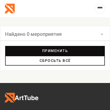
Найдено 0 мероприятия
Фильтр
ПРИМЕНИТЬ
СБРОСЬТЬ ВСЁ
Выставка
Лекция
Фестиваль
Анонс
Мастерские
Дискуссия
Пост-релиз
Пресс-конференция
Маркет