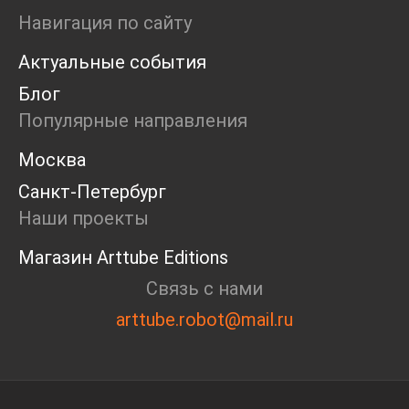
Ярмарка
Навигация по сайту
Интервью
Актуальные события
Open call
Экскурсия
Блог
Дискуссия
Популярные направления
Cosmoscow 2024
Blazar 2024
Москва
Встречи
Санкт-Петербург
Круглый стол
Наши проекты
Магазин Arttube Editions
Связь с нами
arttube.robot@mail.ru