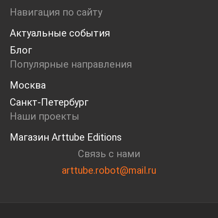
Ярмарка
Навигация по сайту
Интервью
Актуальные события
Open call
Экскурсия
Блог
Дискуссия
Популярные направления
Cosmoscow 2024
Blazar 2024
Москва
Встречи
Санкт-Петербург
Круглый стол
Наши проекты
Магазин Arttube Editions
Связь с нами
arttube.robot@mail.ru