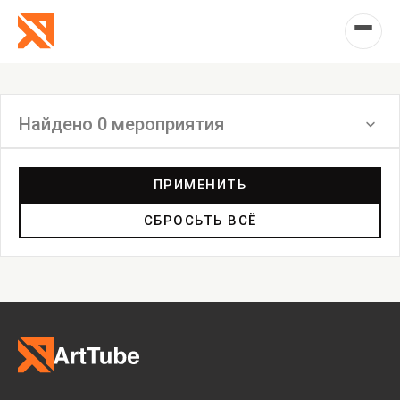
Найдено 0 мероприятия
Фильтр
ПРИМЕНИТЬ
СБРОСЬТЬ ВСЁ
Выставка
Лекция
Фестиваль
Анонс
Мастерские
Дискуссия
Пост-релиз
Пресс-конференция
Маркет