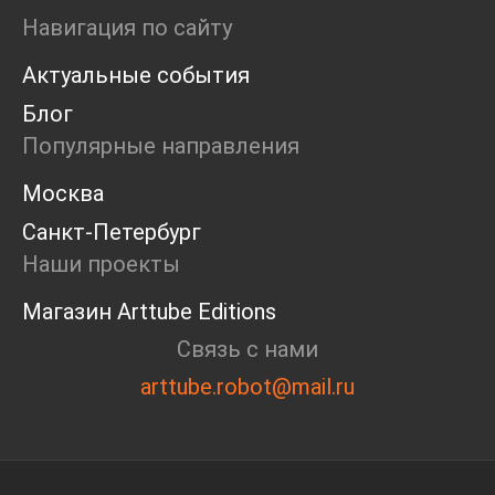
Ярмарка
Навигация по сайту
Интервью
Актуальные события
Open call
Экскурсия
Блог
Дискуссия
Популярные направления
Cosmoscow 2024
Blazar 2024
Москва
Встречи
Санкт-Петербург
Круглый стол
Наши проекты
Магазин Arttube Editions
Связь с нами
arttube.robot@mail.ru