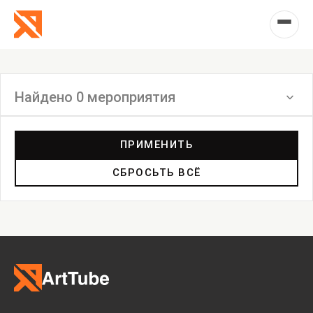
Найдено 0 мероприятия
Фильтр
ПРИМЕНИТЬ
СБРОСЬТЬ ВСЁ
Выставка
Лекция
Фестиваль
Анонс
Мастерские
Дискуссия
Пост-релиз
Пресс-конференция
Маркет