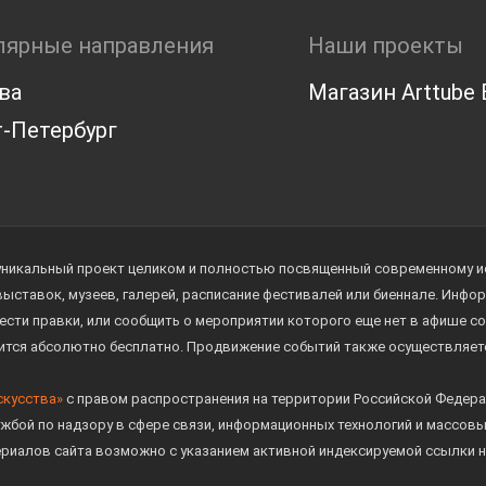
лярные направления
Наши проекты
ва
Магазин Arttube E
-Петербург
уникальный проект целиком и полностью посвященный современному иск
 выставок, музеев, галерей, расписание фестивалей или биеннале. Инф
ести правки, или сообщить о мероприятии которого еще нет в афише с
дится абсолютно бесплатно. Продвижение событий также осуществляе
скусства»
с правом распространения на территории Российской Федера
жбой по надзору в сфере связи, информационных технологий и массов
ериалов сайта возможно с указанием активной индексируемой ссылки н