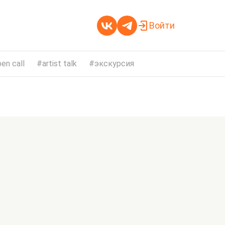
Войти
en call
artist talk
экскурсия