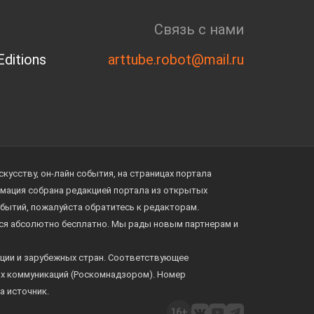
Связь с нами
ditions
arttube.robot@mail.ru
усству, он-лайн события, на страницах портала
ормация собрана редакцией портала из открытых
обытий, пожалуйста обратитесь к редакторам.
тся абсолютно бесплатно. Мы рады новым партнерам и
ции и зарубежных стран. Соответствующее
ых коммуникаций (Роскомнадзором). Номер
а источник.
16+