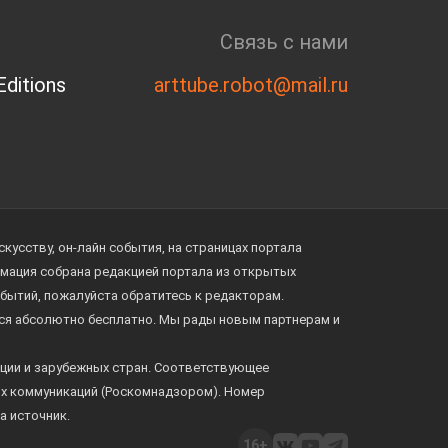
Связь с нами
ditions
arttube.robot@mail.ru
усству, он-лайн события, на страницах портала
ормация собрана редакцией портала из открытых
обытий, пожалуйста обратитесь к редакторам.
тся абсолютно бесплатно. Мы рады новым партнерам и
ции и зарубежных стран. Соответствующее
ых коммуникаций (Роскомнадзором). Номер
а источник.
16+