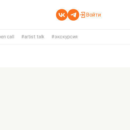
Войти
en call
artist talk
экскурсия