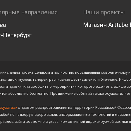
лярные направления
Наши проекты
ва
Магазин Arttube E
-Петербург
уникальный проект целиком и полностью посвященный современному иск
 выставок, музеев, галерей, расписание фестивалей или биеннале. Инф
ести правки, или сообщить о мероприятии которого еще нет в афише с
дится абсолютно бесплатно. Продвижение событий также осуществляе
скусства»
с правом распространения на территории Российской Федера
жбой по надзору в сфере связи, информационных технологий и массов
ериалов сайта возможно с указанием активной индексируемой ссылки н