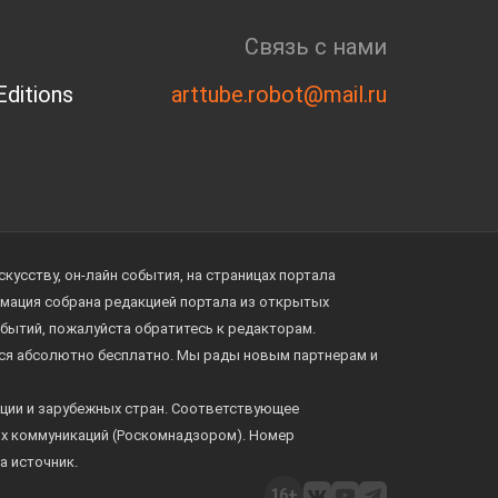
Связь с нами
ditions
arttube.robot@mail.ru
усству, он-лайн события, на страницах портала
ормация собрана редакцией портала из открытых
обытий, пожалуйста обратитесь к редакторам.
тся абсолютно бесплатно. Мы рады новым партнерам и
ции и зарубежных стран. Соответствующее
ых коммуникаций (Роскомнадзором). Номер
а источник.
16+