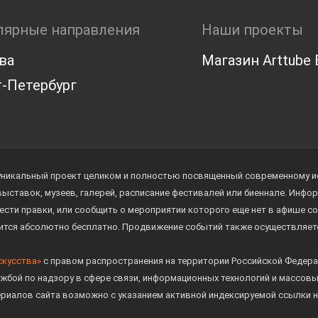
лярные направления
Наши проекты
ва
Магазин Arttube E
-Петербург
уникальный проект целиком и полностью посвященный современному иск
 выставок, музеев, галерей, расписание фестивалей или биеннале. Инф
ести правки, или сообщить о мероприятии которого еще нет в афише с
дится абсолютно бесплатно. Продвижение событий также осуществляе
скусства»
с правом распространения на территории Российской Федера
жбой по надзору в сфере связи, информационных технологий и массов
ериалов сайта возможно с указанием активной индексируемой ссылки н