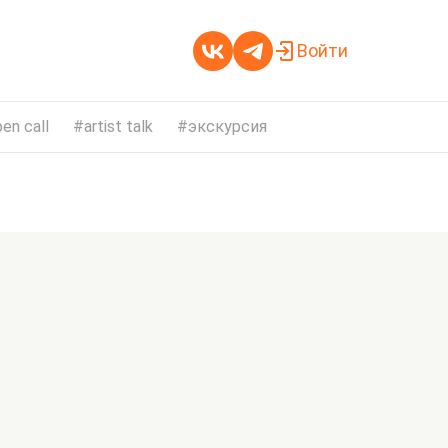
Войти
en call
artist talk
экскурсия