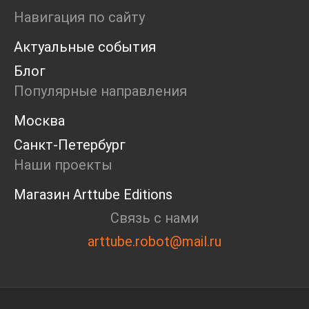
Ярмарка
Навигация по сайту
Интервью
Актуальные события
Open call
Экскурсия
Блог
Дискуссия
Популярные направления
Cosmoscow 2024
Blazar 2024
Москва
Встречи
Санкт-Петербург
Круглый стол
Наши проекты
Магазин Arttube Editions
Связь с нами
arttube.robot@mail.ru