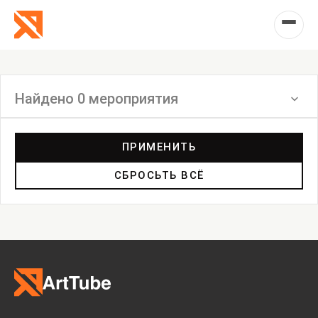
Найдено 0 мероприятия
Фильтр
ПРИМЕНИТЬ
СБРОСЬТЬ ВСЁ
Выставка
Лекция
Фестиваль
Анонс
Мастерские
Дискуссия
Пост-релиз
Пресс-конференция
Маркет