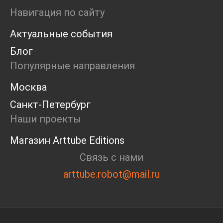
Ярмарка
Навигация по сайту
Интервью
Актуальные события
Open call
Экскурсия
Блог
Дискуссия
Популярные направления
Cosmoscow 2024
Blazar 2024
Москва
Встречи
Санкт-Петербург
Круглый стол
Наши проекты
Магазин Arttube Editions
Связь с нами
arttube.robot@mail.ru