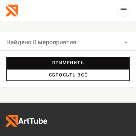
Найдено 0 мероприятия
Фильтр
ПРИМЕНИТЬ
СБРОСЬТЬ ВСЁ
Выставка
Лекция
Фестиваль
Анонс
Мастерские
Дискуссия
Пост-релиз
Пресс-конференция
Маркет