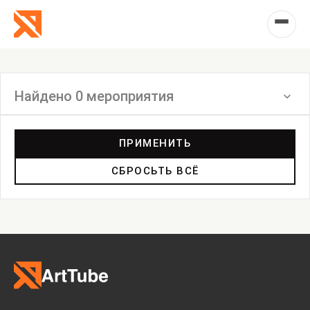
Найдено 0 мероприятия
Фильтр
ПРИМЕНИТЬ
СБРОСЬТЬ ВСЁ
Выставка
Лекция
Фестиваль
Анонс
Мастерские
Дискуссия
Пост-релиз
Пресс-конференция
Маркет