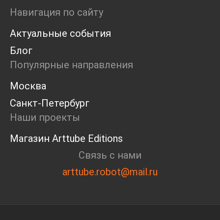
Ярмарка
Навигация по сайту
Интервью
Актуальные события
Open call
Экскурсия
Блог
Дискуссия
Популярные направления
Cosmoscow 2024
Blazar 2024
Москва
Встречи
Санкт-Петербург
Круглый стол
Наши проекты
Магазин Arttube Editions
Связь с нами
arttube.robot@mail.ru