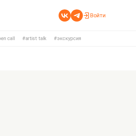
Войти
en call
artist talk
экскурсия