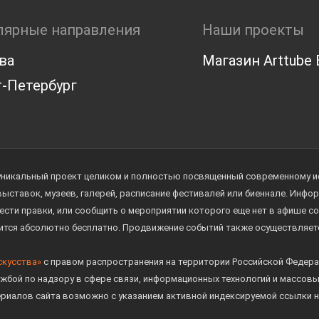
лярные направления
Наши проекты
ва
Магазин Arttube E
-Петербург
уникальный проект целиком и полностью посвященный современному иск
 выставок, музеев, галерей, расписание фестивалей или биеннале. Инф
ести правки, или сообщить о мероприятии которого еще нет в афише с
дится абсолютно бесплатно. Продвижение событий также осуществляе
скусства»
с правом распространения на территории Российской Федера
жбой по надзору в сфере связи, информационных технологий и массов
ериалов сайта возможно с указанием активной индексируемой ссылки н