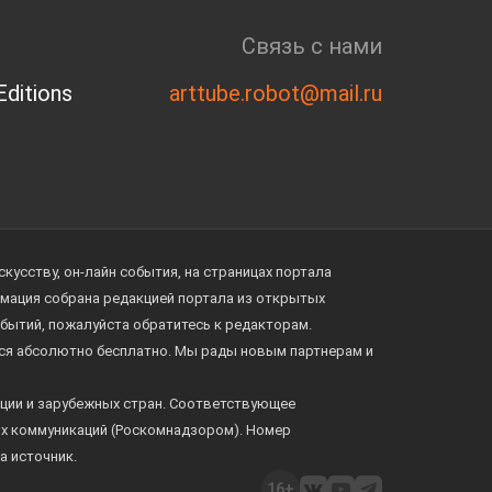
Связь с нами
ditions
arttube.robot@mail.ru
усству, он-лайн события, на страницах портала
ормация собрана редакцией портала из открытых
обытий, пожалуйста обратитесь к редакторам.
тся абсолютно бесплатно. Мы рады новым партнерам и
ции и зарубежных стран. Соответствующее
ых коммуникаций (Роскомнадзором). Номер
а источник.
16+