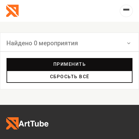
Найдено 0 мероприятия
Фильтр
ПРИМЕНИТЬ
СБРОСЬТЬ ВСЁ
Выставка
Лекция
Фестиваль
Анонс
Мастерские
Дискуссия
Пост-релиз
Пресс-конференция
Маркет