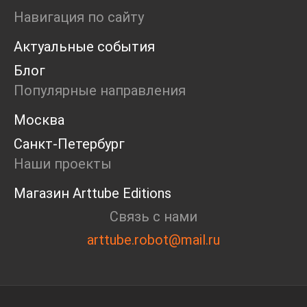
Ярмарка
Навигация по сайту
Интервью
Актуальные события
Open call
Экскурсия
Блог
Дискуссия
Популярные направления
Cosmoscow 2024
Blazar 2024
Москва
Встречи
Санкт-Петербург
Круглый стол
Наши проекты
Магазин Arttube Editions
Связь с нами
arttube.robot@mail.ru