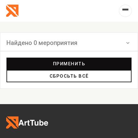
Найдено 0 мероприятия
Фильтр
ПРИМЕНИТЬ
СБРОСЬТЬ ВСЁ
Выставка
Лекция
Фестиваль
Анонс
Мастерские
Дискуссия
Пост-релиз
Пресс-конференция
Маркет