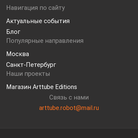
Ярмарка
Навигация по сайту
Интервью
Актуальные события
Open call
Экскурсия
Блог
Дискуссия
Популярные направления
Cosmoscow 2024
Blazar 2024
Москва
Встречи
Санкт-Петербург
Круглый стол
Наши проекты
Магазин Arttube Editions
Связь с нами
arttube.robot@mail.ru