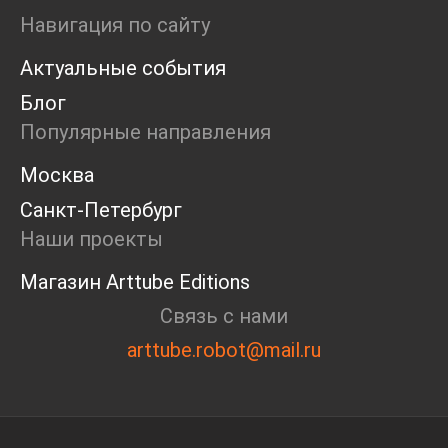
Ярмарка
Навигация по сайту
Интервью
Актуальные события
Open call
Экскурсия
Блог
Дискуссия
Популярные направления
Cosmoscow 2024
Blazar 2024
Москва
Встречи
Санкт-Петербург
Круглый стол
Наши проекты
Магазин Arttube Editions
Связь с нами
arttube.robot@mail.ru