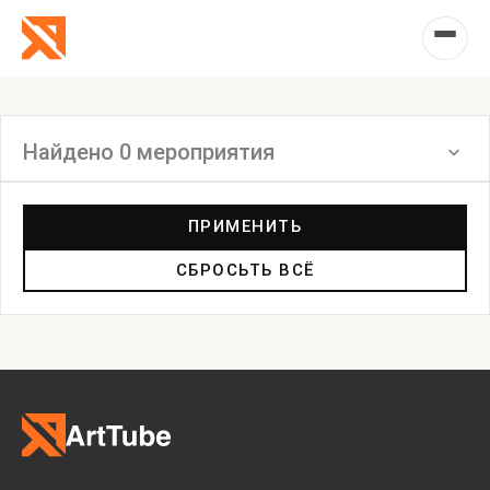
Найдено 0 мероприятия
Фильтр
ПРИМЕНИТЬ
СБРОСЬТЬ ВСЁ
Выставка
Лекция
Фестиваль
Анонс
Мастерские
Дискуссия
Пост-релиз
Пресс-конференция
Маркет