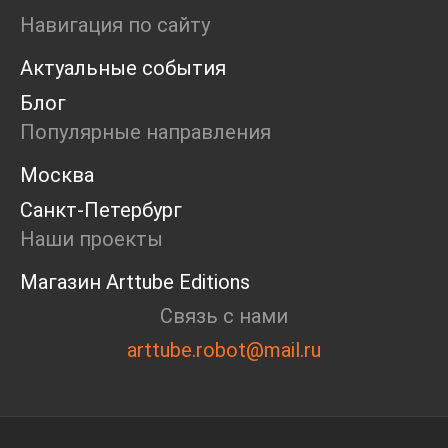
Ярмарка
Навигация по сайту
Интервью
Актуальные события
Open call
Экскурсия
Блог
Дискуссия
Популярные направления
Cosmoscow 2024
Blazar 2024
Москва
Встречи
Санкт-Петербург
Круглый стол
Наши проекты
Магазин Arttube Editions
Связь с нами
arttube.robot@mail.ru