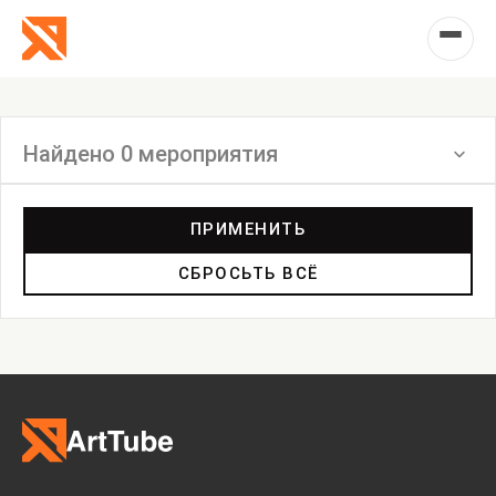
Найдено 0 мероприятия
Фильтр
ПРИМЕНИТЬ
СБРОСЬТЬ ВСЁ
Выставка
Лекция
Фестиваль
Анонс
Мастерские
Дискуссия
Пост-релиз
Пресс-конференция
Маркет