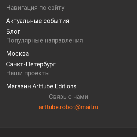
Ярмарка
Навигация по сайту
Интервью
Актуальные события
Open call
Экскурсия
Блог
Дискуссия
Популярные направления
Cosmoscow 2024
Blazar 2024
Москва
Встречи
Санкт-Петербург
Круглый стол
Наши проекты
Магазин Arttube Editions
Связь с нами
arttube.robot@mail.ru