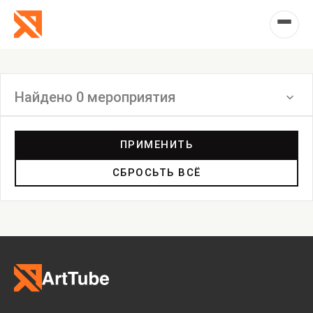
Найдено 0 мероприятия
Фильтр
ПРИМЕНИТЬ
СБРОСЬТЬ ВСЁ
Выставка
Лекция
Фестиваль
Анонс
Мастерские
Дискуссия
Пост-релиз
Пресс-конференция
Маркет