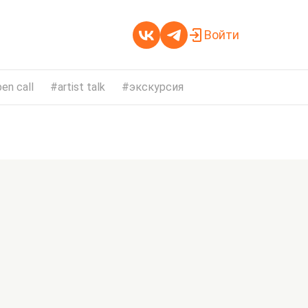
Войти
en call
artist talk
экскурсия