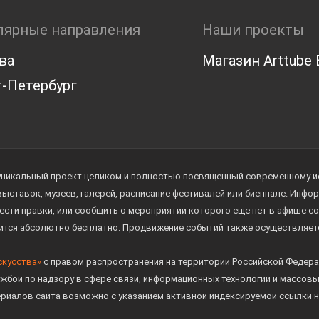
лярные направления
Наши проекты
ва
Магазин Arttube E
-Петербург
уникальный проект целиком и полностью посвященный современному иск
 выставок, музеев, галерей, расписание фестивалей или биеннале. Инф
ести правки, или сообщить о мероприятии которого еще нет в афише с
дится абсолютно бесплатно. Продвижение событий также осуществляе
скусства»
с правом распространения на территории Российской Федера
жбой по надзору в сфере связи, информационных технологий и массов
ериалов сайта возможно с указанием активной индексируемой ссылки н