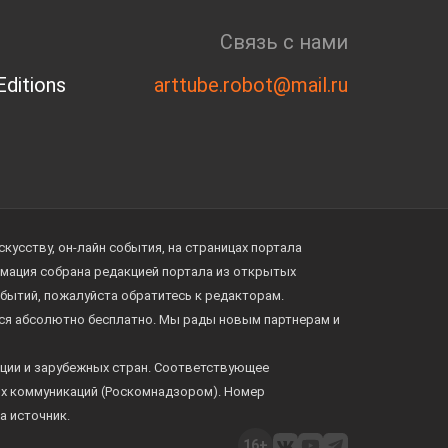
Связь с нами
ditions
arttube.robot@mail.ru
усству, он-лайн события, на страницах портала
ормация собрана редакцией портала из открытых
обытий, пожалуйста обратитесь к редакторам.
тся абсолютно бесплатно. Мы рады новым партнерам и
ции и зарубежных стран. Соответствующее
ых коммуникаций (Роскомнадзором). Номер
а источник.
16+