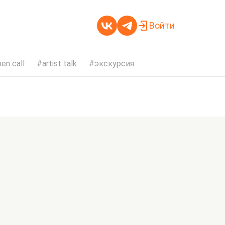
Войти
en call
artist talk
экскурсия