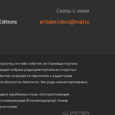
Связь с нами
ditions
arttube.robot@mail.ru
усству, он-лайн события, на страницах портала
ормация собрана редакцией портала из открытых
обытий, пожалуйста обратитесь к редакторам.
тся абсолютно бесплатно. Мы рады новым партнерам и
ции и зарубежных стран. Соответствующее
ых коммуникаций (Роскомнадзором). Номер
а источник.
16+