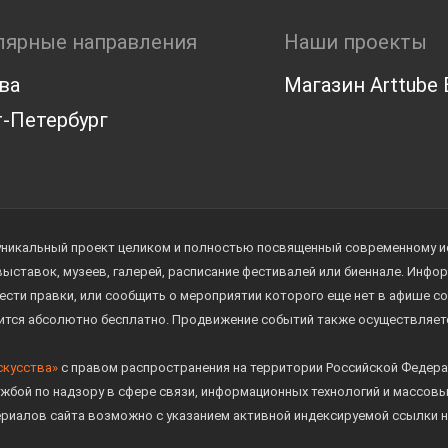
лярные направления
Наши проекты
ва
Магазин Arttube E
-Петербург
уникальный проект целиком и полностью посвященный современному иск
 выставок, музеев, галерей, расписание фестивалей или биеннале. Инф
ести правки, или сообщить о мероприятии которого еще нет в афише с
дится абсолютно бесплатно. Продвижение событий также осуществляе
скусства»
с правом распространения на территории Российской Федера
жбой по надзору в сфере связи, информационных технологий и массов
ериалов сайта возможно с указанием активной индексируемой ссылки н