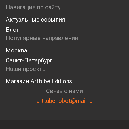
Ярмарка
Навигация по сайту
Интервью
Актуальные события
Open call
Экскурсия
Блог
Дискуссия
Популярные направления
Cosmoscow 2024
Blazar 2024
Москва
Встречи
Санкт-Петербург
Круглый стол
Наши проекты
Магазин Arttube Editions
Связь с нами
arttube.robot@mail.ru