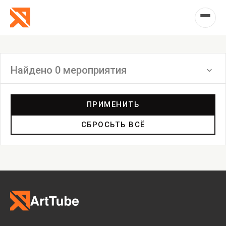
Найдено 0 мероприятия
Фильтр
ПРИМЕНИТЬ
СБРОСЬТЬ ВСЁ
Выставка
Лекция
Фестиваль
Анонс
Мастерские
Дискуссия
Пост-релиз
Пресс-конференция
Маркет