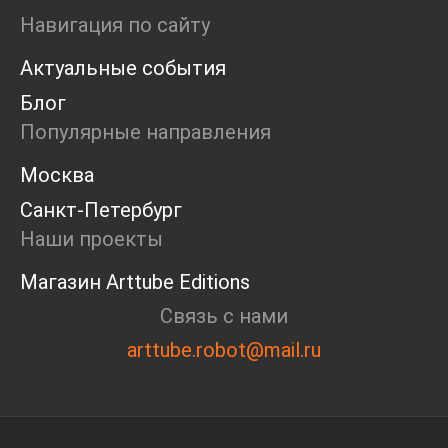
Ярмарка
Навигация по сайту
Интервью
Актуальные события
Open call
Экскурсия
Блог
Дискуссия
Популярные направления
Cosmoscow 2024
Blazar 2024
Москва
Встречи
Санкт-Петербург
Круглый стол
Наши проекты
Магазин Arttube Editions
Связь с нами
arttube.robot@mail.ru