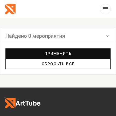
Найдено 0 мероприятия
Фильтр
ПРИМЕНИТЬ
СБРОСЬТЬ ВСЁ
Выставка
Лекция
Фестиваль
Анонс
Мастерские
Дискуссия
Пост-релиз
Пресс-конференция
Маркет