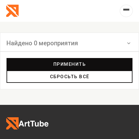
Найдено 0 мероприятия
Фильтр
ПРИМЕНИТЬ
СБРОСЬТЬ ВСЁ
Выставка
Лекция
Фестиваль
Анонс
Мастерские
Дискуссия
Пост-релиз
Пресс-конференция
Маркет