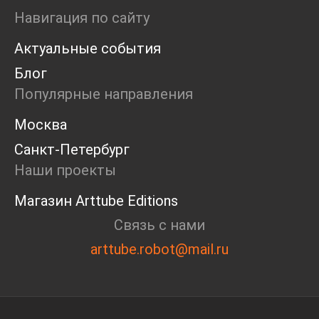
Ярмарка
Навигация по сайту
Интервью
Актуальные события
Open call
Экскурсия
Блог
Дискуссия
Популярные направления
Cosmoscow 2024
Blazar 2024
Москва
Встречи
Санкт-Петербург
Круглый стол
Наши проекты
Магазин Arttube Editions
Связь с нами
arttube.robot@mail.ru