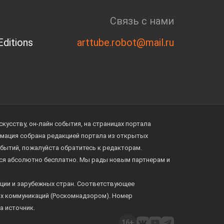
Связь с нами
ditions
arttube.robot@mail.ru
усству, он-лайн события, на страницах портала
ормация собрана редакцией портала из открытых
обытий, пожалуйста обратитесь к редакторам.
тся абсолютно бесплатно. Мы рады новым партнерам и
ции и зарубежных стран. Соответствующее
ых коммуникаций (Роскомнадзором). Номер
а источник.
16+