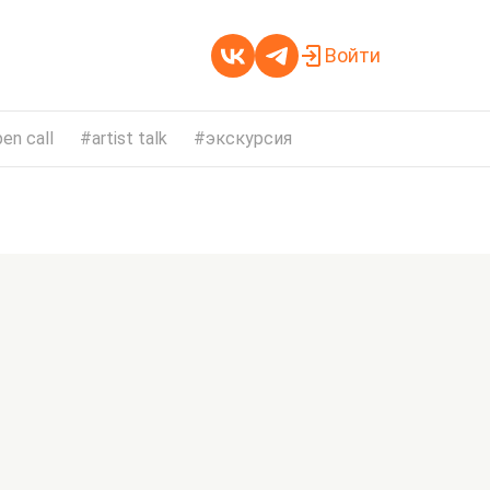
Войти
en call
artist talk
экскурсия