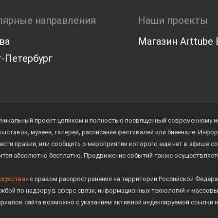
лярные направления
Наши проекты
ва
Магазин Arttube E
-Петербург
уникальный проект целиком и полностью посвященный современному иск
 выставок, музеев, галерей, расписание фестивалей или биеннале. Инф
ести правки, или сообщить о мероприятии которого еще нет в афише с
дится абсолютно бесплатно. Продвижение событий также осуществляе
скусства»
с правом распространения на территории Российской Федера
жбой по надзору в сфере связи, информационных технологий и массов
ериалов сайта возможно с указанием активной индексируемой ссылки н