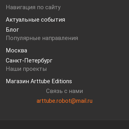
Ярмарка
Навигация по сайту
Интервью
Актуальные события
Open call
Экскурсия
Блог
Дискуссия
Популярные направления
Cosmoscow 2024
Blazar 2024
Москва
Встречи
Санкт-Петербург
Круглый стол
Наши проекты
Магазин Arttube Editions
Связь с нами
arttube.robot@mail.ru