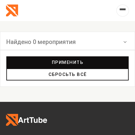
Найдено 0 мероприятия
Фильтр
ПРИМЕНИТЬ
СБРОСЬТЬ ВСЁ
Выставка
Лекция
Фестиваль
Анонс
Мастерские
Дискуссия
Пост-релиз
Пресс-конференция
Маркет