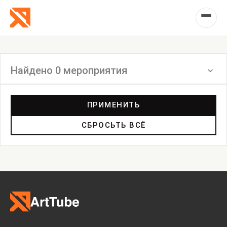
Найдено 0 мероприятия
Фильтр
ПРИМЕНИТЬ
СБРОСЬТЬ ВСЁ
Выставка
Лекция
Фестиваль
Анонс
Мастерские
Дискуссия
Пост-релиз
Пресс-конференция
Маркет