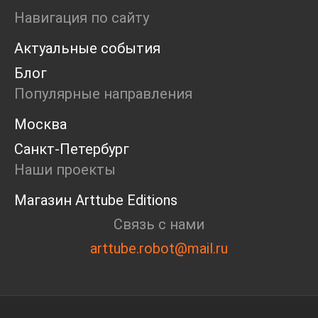
Ярмарка
Навигация по сайту
Интервью
Актуальные события
Open call
Экскурсия
Блог
Дискуссия
Популярные направления
Cosmoscow 2024
Blazar 2024
Москва
Встречи
Санкт-Петербург
Круглый стол
Наши проекты
Магазин Arttube Editions
Связь с нами
arttube.robot@mail.ru