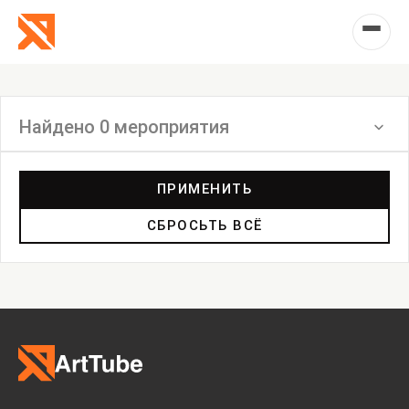
Найдено 0 мероприятия
Фильтр
ПРИМЕНИТЬ
СБРОСЬТЬ ВСЁ
Выставка
Лекция
Фестиваль
Анонс
Мастерские
Дискуссия
Пост-релиз
Пресс-конференция
Маркет