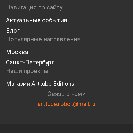
Ярмарка
Навигация по сайту
Интервью
Актуальные события
Open call
Экскурсия
Блог
Дискуссия
Популярные направления
Cosmoscow 2024
Blazar 2024
Москва
Встречи
Санкт-Петербург
Круглый стол
Наши проекты
Магазин Arttube Editions
Связь с нами
arttube.robot@mail.ru