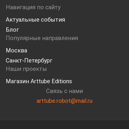
Ярмарка
Навигация по сайту
Интервью
Актуальные события
Open call
Экскурсия
Блог
Дискуссия
Популярные направления
Cosmoscow 2024
Blazar 2024
Москва
Встречи
Санкт-Петербург
Круглый стол
Наши проекты
Магазин Arttube Editions
Связь с нами
arttube.robot@mail.ru