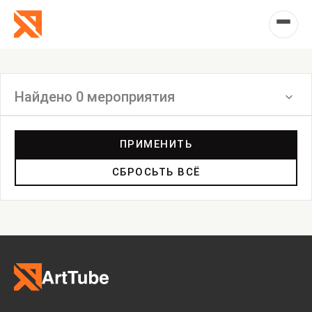
Найдено 0 мероприятия
Фильтр
ПРИМЕНИТЬ
СБРОСЬТЬ ВСЁ
Выставка
Лекция
Фестиваль
Анонс
Мастерские
Дискуссия
Пост-релиз
Пресс-конференция
Маркет