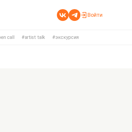
Войти
en call
artist talk
экскурсия