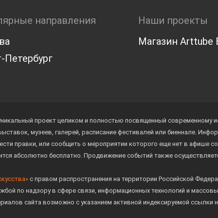
лярные направления
Наши проекты
ва
Магазин Arttube E
-Петербург
уникальный проект целиком и полностью посвященный современному иск
 выставок, музеев, галерей, расписание фестивалей или биеннале. Инф
ести правки, или сообщить о мероприятии которого еще нет в афише с
дится абсолютно бесплатно. Продвижение событий также осуществляе
скусства»
с правом распространения на территории Российской Федера
жбой по надзору в сфере связи, информационных технологий и массов
ериалов сайта возможно с указанием активной индексируемой ссылки н