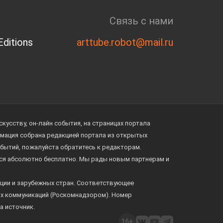
Связь с нами
ditions
arttube.robot@mail.ru
усству, он-лайн события, на страницах портала
ормация собрана редакцией портала из открытых
обытий, пожалуйста обратитесь к редакторам.
тся абсолютно бесплатно. Мы рады новым партнерам и
ции и зарубежных стран. Соответствующее
ых коммуникаций (Роскомнадзором). Номер
а источник.
16+