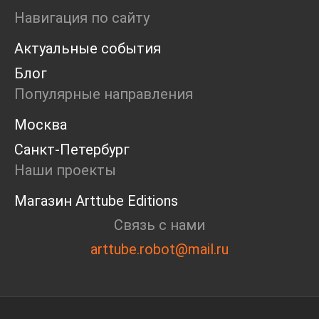
Ярмарка
Навигация по сайту
Интервью
Актуальные события
Open call
Экскурсия
Блог
Дискуссия
Популярные направления
Cosmoscow 2024
Blazar 2024
Москва
Встречи
Санкт-Петербург
Круглый стол
Наши проекты
Магазин Arttube Editions
Связь с нами
arttube.robot@mail.ru