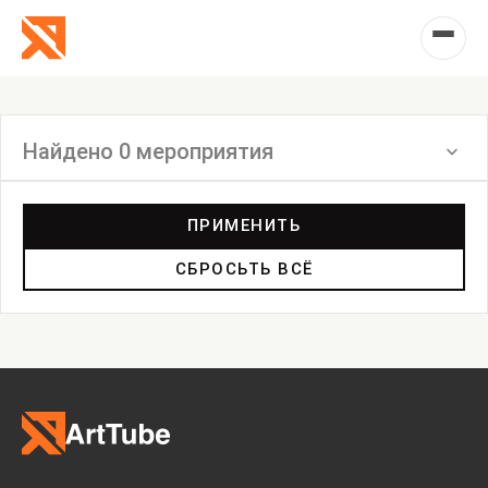
Найдено 0 мероприятия
Фильтр
ПРИМЕНИТЬ
СБРОСЬТЬ ВСЁ
Выставка
Лекция
Фестиваль
Анонс
Мастерские
Дискуссия
Пост-релиз
Пресс-конференция
Маркет