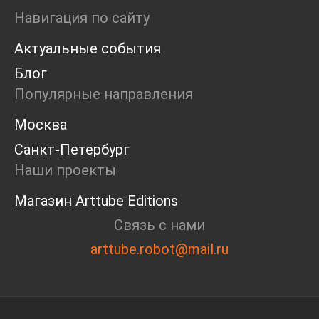
Ярмарка
Навигация по сайту
Интервью
Актуальные события
Open call
Экскурсия
Блог
Дискуссия
Популярные направления
Cosmoscow 2024
Blazar 2024
Москва
Встречи
Санкт-Петербург
Круглый стол
Наши проекты
Магазин Arttube Editions
Связь с нами
arttube.robot@mail.ru