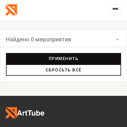
Найдено 0 мероприятия
Фильтр
ПРИМЕНИТЬ
СБРОСЬТЬ ВСЁ
Выставка
Лекция
Фестиваль
Анонс
Мастерские
Дискуссия
Пост-релиз
Пресс-конференция
Маркет